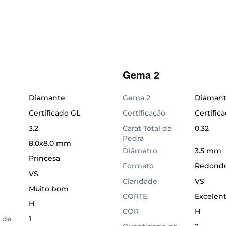
Gema 2
Diamante
Gema 2
Diaman
Certificado GL
Certificação
Certific
3.2
Carat Total da
0.32
Pedra
8.0x8.0 mm
Diâmetro
3.5 mm
Princesa
Formato
Redond
VS
Claridade
VS
Muito bom
CORTE
Excelen
H
COR
H
 de
1