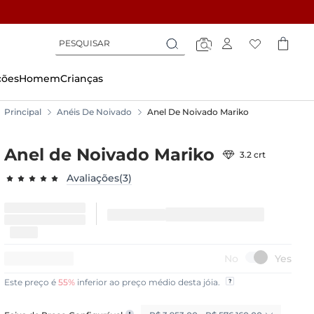
Pesquisar
Pesquisar
Pesquisar
ções
Homem
Crianças
Principal
Anéis De Noivado
Anel De Noivado Mariko
Anel de Noivado Mariko
3.2 crt
Avaliações(3)
100.0000
100
% of
15%
DE DESCONTO
Este preço é
55%
inferior ao preço médio desta jóia.