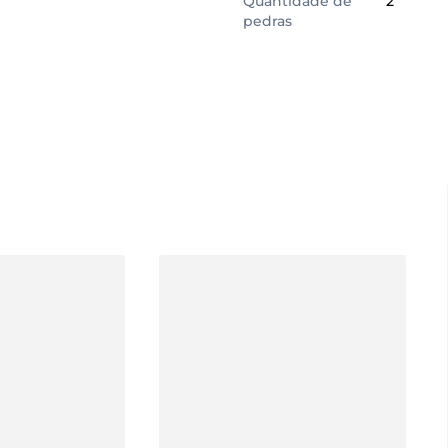
Quantidade de
2
pedras