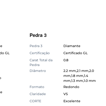
Pedra 3
te
Pedra 3
Diamante
ado GL
Certificação
Certificado GL
Carat Total da
0.8
Pedra
Diâmetro
2.2 mm,2.1 mm,2.0
mm,1.8 mm,1.4
o
mm,1.3 mm,1.0 mm
Formato
Redondo
te
Claridade
VS
CORTE
Excelente