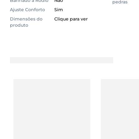
Banhado a Ródio
Não
pedras
Ajuste Conforto
Sim
Dimensões do
Clique para ver
produto