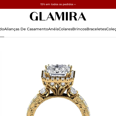
✓ Devoluções em 60 Dias ✓ Ajuste Gratuito
15% em todos os pedidos →
do
Alianças De Casamento
Anéis
Colares
Brincos
Braceletes
Cole