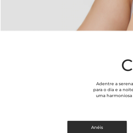
C
Adentre a serena
para o dia e a noi
uma harmoniosa 
Anéis