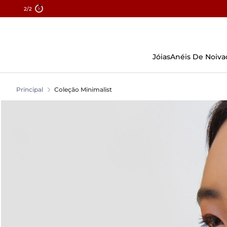
2
/2
Pular
Para
O
Conteúdo
Jóias
Anéis De Noiva
Principal
Coleção Minimalist