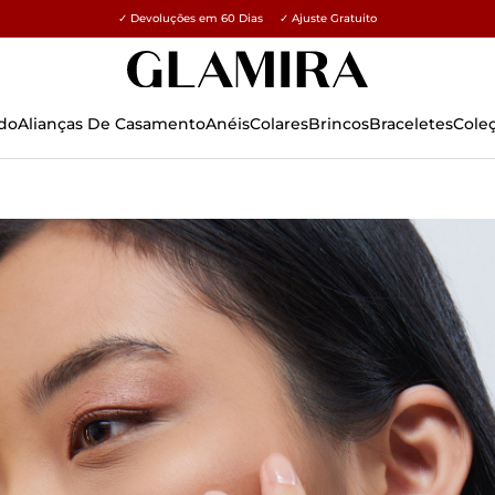
✓ Devoluções em 60 Dias ✓ Ajuste Gratuito
15% em todos os pedidos →
do
Alianças De Casamento
Anéis
Colares
Brincos
Braceletes
Cole