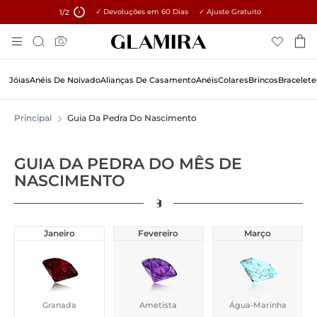
✓ Devoluções em 60 Dias ✓ Ajuste Gratuito
15% em todos os pedidos →
1
/2
Pular
Pesquisar
Para
O
Conteúdo
Jóias
Anéis De Noivado
Alianças De Casamento
Anéis
Colares
Brincos
Bracelete
Principal
Guia Da Pedra Do Nascimento
GUIA DA PEDRA DO MÊS DE
NASCIMENTO
Janeiro
Fevereiro
Março
Granada
Ametista
Água-Marinha