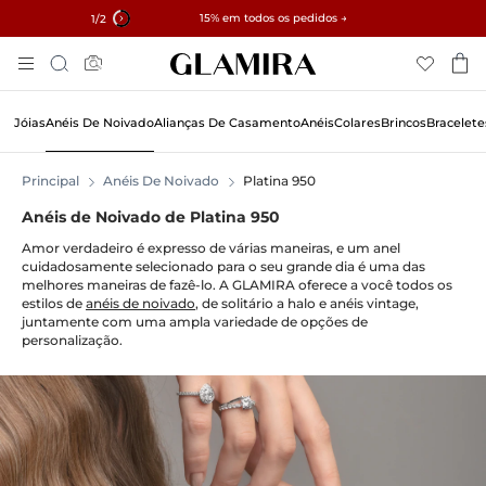
✓ Devoluções em 60 Dias ✓ Ajuste Gratuito
15% em todos os pedidos →
1
/2
Pular
Pesquisar
Para
O
Conteúdo
Jóias
Anéis De Noivado
Alianças De Casamento
Anéis
Colares
Brincos
Bracelete
Principal
Anéis De Noivado
Platina 950
Anéis de Noivado de Platina 950
Amor verdadeiro é expresso de várias maneiras, e um anel
cuidadosamente selecionado para o seu grande dia é uma das
melhores maneiras de fazê-lo. A GLAMIRA oferece a você todos os
estilos de
anéis de noivado
, de solitário a halo e anéis vintage,
juntamente com uma ampla variedade de opções de
personalização.