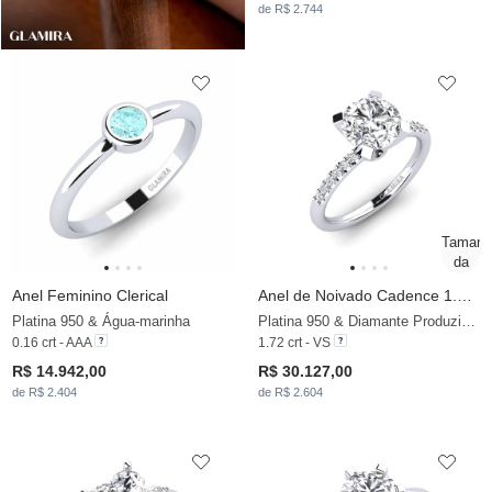
de R$ 2.744
Anel Feminino Clerical
Anel de Noivado Cadence 1.6 crt
Platina 950 & Água-marinha
Platina 950 & Diamante Produzido em Laboratório
0.16 crt - AAA
1.72 crt - VS
R$ 14.942,00
R$ 30.127,00
de R$ 2.404
de R$ 2.604