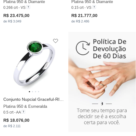
Platina 950 & Diamante
Platina 950 & Diamante
0.266 crt - VS
0.15 crt - VS
R$ 23.475,00
R$ 21.777,00
de R$ 3.049
de R$ 2.486
Conjunto Nupcial Graceful-RING A
Platina 950 & Esmeralda
0.5 crt - AA
R$ 18.076,00
de R$ 2.111