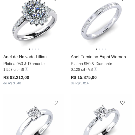
Anel de Noivado Lillian
Anel Feminino Expai Women
Platina 950 & Diamante
Platina 950 & Diamante
1.558 crt - SI
0.128 crt - VS
R$ 93.212,00
R$ 15.875,00
de R$ 3.648
de R$ 3.014