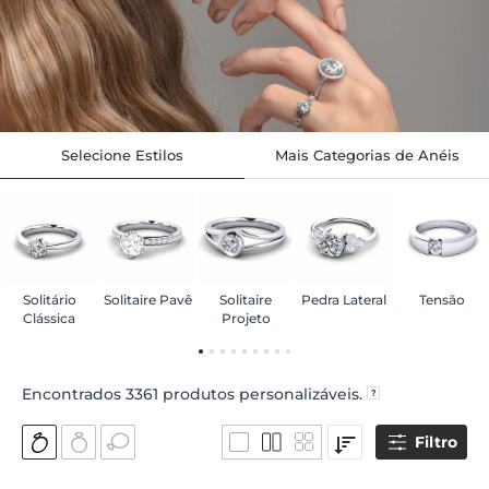
Selecione Estilos
Mais Categorias de Anéis
Solitário
Solitaire Pavê
Solitaire
Pedra Lateral
Tensão
Clássica
Projeto
Encontrados
3361
produtos personalizáveis.
Filtro