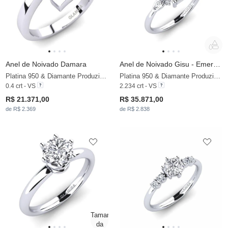
Anel de Noivado Damara
Anel de Noivado Gisu - Emerald 2.15 crt
Platina 950 & Diamante Produzido em Laboratório
Platina 950 & Diamante Produzido em Laboratório
0.4 crt - VS
2.234 crt - VS
R$ 21.371,00
R$ 35.871,00
de R$ 2.369
de R$ 2.838