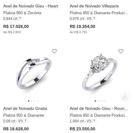
Anel de Noivado Gisu - Heart
Anel de Noivado Villeparis
Platina 950 & Zircónia
Platina 950 & Diamante Produzido em Laboratório
0.844 crt
0.976 crt - VS
R$ 17.026,00
R$ 19.354,00
de R$ 2.803
de R$ 2.791
Anel de Noivado Gratia
Anel de Noivado Gisu - Round 1.0 crt
Platina 950 & Diamante
Platina 950 & Diamante Produzido em Laboratório
0.08 crt - VS
1.084 crt - VS
R$ 18.628,00
R$ 23.550,00