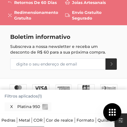
Retornos De 60 Dias
Joias Artesanais
Redimensionamento
Envio Gratuito
Gratuito
Segurado
Boletim informativo
Subscreva a nossa newsletter e receba um
desconto de
R$ 60
para a sua próxima compra.
Filtros aplicados(1)
X
Platina 950
Pedras
Metal
COR
Cor de realce
Formato
Quilate
Preç