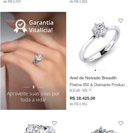
de R$ 2.275
de R$ 2.803
Anel de Noivado Breadth
Platina 950 & Diamante Produzido em Laboratório
0.5 crt - VS
R$ 18.425,00
de R$ 2.451