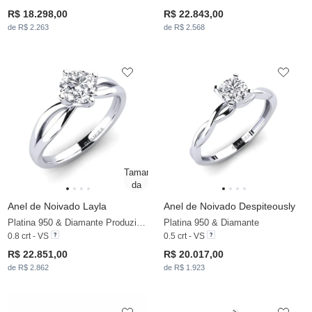
R$ 18.298,00
R$ 22.843,00
de R$ 2.263
de R$ 2.568
Anel de Noivado Layla
Anel de Noivado Despiteously
Platina 950 & Diamante Produzido em Laboratório
Platina 950 & Diamante
0.8 crt - VS
0.5 crt - VS
R$ 22.851,00
R$ 20.017,00
de R$ 2.862
de R$ 1.923