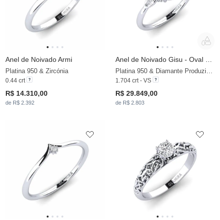
Anel de Noivado Armi
Anel de Noivado Gisu - Oval 1.62 crt
Platina 950 & Zircónia
Platina 950 & Diamante Produzido em Laboratório
0.44 crt
1.704 crt - VS
R$ 14.310,00
R$ 29.849,00
de R$ 2.392
de R$ 2.803