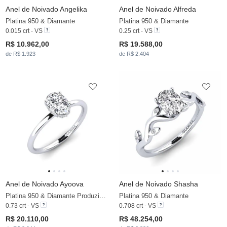
Anel de Noivado Angelika
Anel de Noivado Alfreda
Platina 950 & Diamante
Platina 950 & Diamante
0.015 crt - VS
0.25 crt - VS
R$ 10.962,00
R$ 19.588,00
de R$ 1.923
de R$ 2.404
Anel de Noivado Ayoova
Anel de Noivado Shasha
Platina 950 & Diamante Produzido em Laboratório
Platina 950 & Diamante
0.73 crt - VS
0.708 crt - VS
R$ 20.110,00
R$ 48.254,00