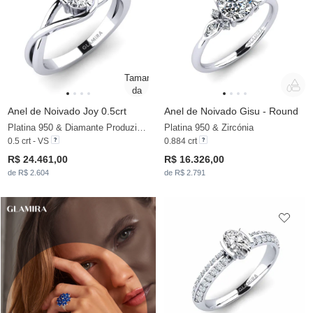
Anel de Noivado Joy 0.5crt
Anel de Noivado Gisu - Round
Platina 950 & Diamante Produzido em Laboratório
Platina 950 & Zircónia
0.5 crt - VS
0.884 crt
R$ 24.461,00
R$ 16.326,00
de R$ 2.604
de R$ 2.791