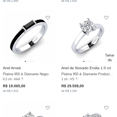
de R$ 2.944
de R$ 2.826
Anel Arneb
Anel de Noivado Ersilia 1.0 crt
Platina 950 & Diamante Negro
Platina 950 & Diamante Produzido em Laboratório
0.2 crt - AAA
1 crt - VS
R$ 19.065,00
R$ 29.558,00
de R$ 2.615
de R$ 2.334