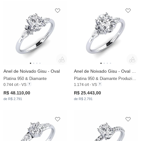
Anel de Noivado Gisu - Oval
Anel de Noivado Gisu - Oval 1.09 crt
Platina 950 & Diamante
Platina 950 & Diamante Produzido em Laboratório
0.744 crt - VS
1.174 crt - VS
R$ 48.110,00
R$ 25.443,00
de R$ 2.791
de R$ 2.791