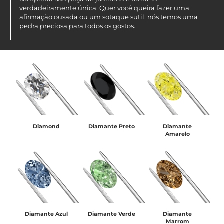
verdadeiramente única. Quer você queira fazer uma
afirmação ousada ou um sotaque sutil, nós temos uma
pedra preciosa para todos os gostos.
Diamond
Diamante Preto
Diamante
Amarelo
Diamante Azul
Diamante Verde
Diamante
Marrom