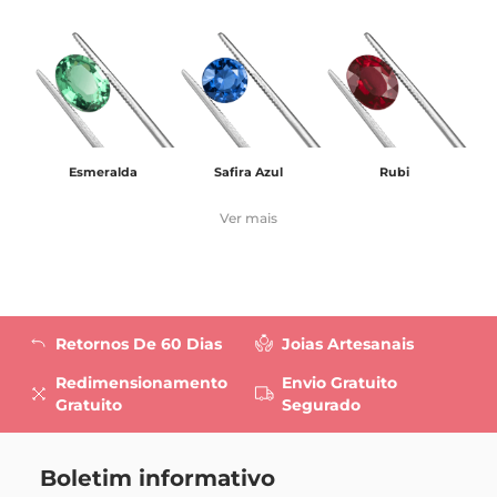
Esmeralda
Safira Azul
Rubi
Ver mais
Retornos De 60 Dias
Joias Artesanais
Redimensionamento
Envio Gratuito
Gratuito
Segurado
Boletim informativo