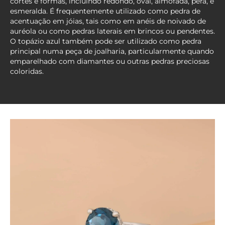
cortes e formas, incluindo redondo, oval, almofada, pêra, e
esmeralda. É frequentemente utilizado como pedra de
acentuação em jóias, tais como em anéis de noivado de
auréola ou como pedras laterais em brincos ou pendentes.
O topázio azul também pode ser utilizado como pedra
principal numa peça de joalharia, particularmente quando
emparelhado com diamantes ou outras pedras preciosas
coloridas.