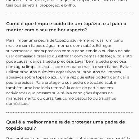
terá boa simetria, proporção, e brilho.
Como é que limpo e cuido de um topázio azul para o
manter com o seu melhor aspecto?
Para limpar uma pedra de topázio azul, é melhor usar um pano
macio e sem fiapos e água morna e com sabão. Esfregar
suavemente a pedra preciosa com o pano, tendo o cuidado de não
usar demasiada pressão ou esfregar com demasiada força, pois isto
pode causar danos à pedra preciosa. Lavar bem a pedra preciosa
com água limpa e secá-la com um pano macio e sem fiapos. Evitar
utilizar produtos químicos agressivos ou produtos de limpeza
abrasivos sobre topázio azul, uma vez que estes podem danificar a
pedra preciosa. Para proteger a sua pedra de topázio azul, é
também uma boa ideia removê-la antes de participar em
actividades que possam sujeitá-la a condições ásperas de
manuseamento ou duras, tais como desporto ou trabalhos
domésticos.
Qual é a melhor maneira de proteger uma pedra de
topázio azul?
Para proteger uma pedra de topázio azul, recomenda-se guardá-la