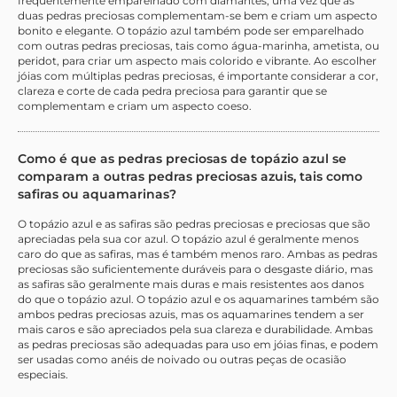
frequentemente emparelhado com diamantes, uma vez que as
duas pedras preciosas complementam-se bem e criam um aspecto
bonito e elegante. O topázio azul também pode ser emparelhado
com outras pedras preciosas, tais como água-marinha, ametista, ou
peridot, para criar um aspecto mais colorido e vibrante. Ao escolher
jóias com múltiplas pedras preciosas, é importante considerar a cor,
clareza e corte de cada pedra preciosa para garantir que se
complementam e criam um aspecto coeso.
Como é que as pedras preciosas de topázio azul se
comparam a outras pedras preciosas azuis, tais como
safiras ou aquamarinas?
O topázio azul e as safiras são pedras preciosas e preciosas que são
apreciadas pela sua cor azul. O topázio azul é geralmente menos
caro do que as safiras, mas é também menos raro. Ambas as pedras
preciosas são suficientemente duráveis para o desgaste diário, mas
as safiras são geralmente mais duras e mais resistentes aos danos
do que o topázio azul. O topázio azul e os aquamarines também são
ambos pedras preciosas azuis, mas os aquamarines tendem a ser
mais caros e são apreciados pela sua clareza e durabilidade. Ambas
as pedras preciosas são adequadas para uso em jóias finas, e podem
ser usadas como anéis de noivado ou outras peças de ocasião
especiais.