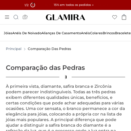
✓ Devoluções em 60 Dias ✓ Ajuste Gratuito
15% em todos os pedidos →
1
/2
Pular
Pesquisar
Para
O
Conteúdo
Jóias
Anéis De Noivado
Alianças De Casamento
Anéis
Colares
Brincos
Bracelete
Principal
Comparação Das Pedras
Comparação das Pedras
À primeira vista, diamante, safira branca e Zircônia
podem parecer indistinguíveis. Todas as três pedras
exibem diferentes qualidades únicas, benefícios, e
certas condições que pode achar adequadas para várias
ocasiões. Uma cor sensata, o branco permanece a cor da
elegância para jóias, colocando a própria cor na lista de
jóias mais populares. A principal diferença que pode
ajudar a distinguir a safira branca do diamante é a
refração da luz, que é o processo onde a luz entra na